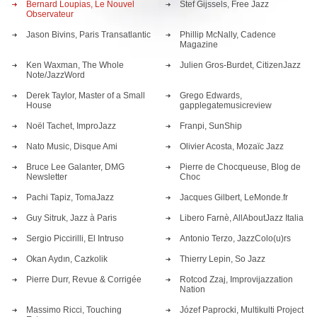
Bernard Loupias, Le Nouvel
Stef Gijssels, Free Jazz
Observateur
Jason Bivins, Paris Transatlantic
Phillip McNally, Cadence
Magazine
Ken Waxman, The Whole
Julien Gros-Burdet, CitizenJazz
Note/JazzWord
Derek Taylor, Master of a Small
Grego Edwards,
House
gapplegatemusicreview
Noël Tachet, ImproJazz
Franpi, SunShip
Nato Music, Disque Ami
Olivier Acosta, Mozaïc Jazz
Bruce Lee Galanter, DMG
Pierre de Chocqueuse, Blog de
Newsletter
Choc
Pachi Tapiz, TomaJazz
Jacques Gilbert, LeMonde.fr
Guy Sitruk, Jazz à Paris
Libero Farnè, AllAboutJazz Italia
Sergio Piccirilli, El Intruso
Antonio Terzo, JazzColo(u)rs
Okan Aydın, Cazkolik
Thierry Lepin, So Jazz
Pierre Durr, Revue & Corrigée
Rotcod Zzaj, Improvijazzation
Nation
Massimo Ricci, Touching
Józef Paprocki, Multikulti Project