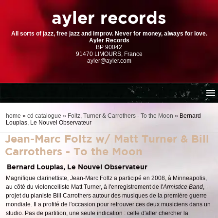
ayler records
All sorts of jazz, free jazz and improv. Never for money, always for love.
Ayler Records
BP 90042
91470 LIMOURS, France
ayler@ayler.com
home
home
»
cd catalogue
»
Foltz, Turner & Carrothers - To the Moon
»
Bernard
Loupias, Le Nouvel Observateur
cd catalogue
Jean-Marc Foltz w/ Matt Turner & Bill
dl series (download-only)
Carrothers - To the Moon
digital store
Bernard Loupias, Le Nouvel Observateur
order | payment
Magnifique clarinettiste, Jean-Marc Foltz a participé en 2008, à Minneapolis,
resources
au côté du violoncelliste Matt Turner, à l'enregistrement de l'
Armistice Band
,
projet du pianiste Bill Carrothers autour des musiques de la première guerre
mondiale. Il a profité de l'occasion pour retrouver ces deux musiciens dans un
studio. Pas de partition, une seule indication : celle d'aller chercher la