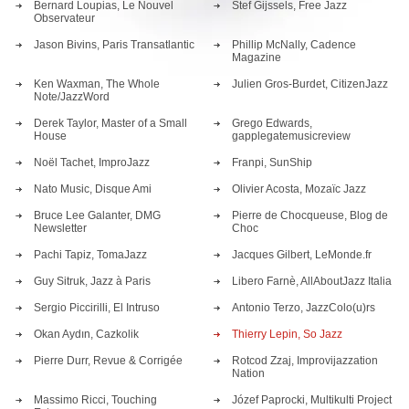
Bernard Loupias, Le Nouvel
Stef Gijssels, Free Jazz
Observateur
Jason Bivins, Paris Transatlantic
Phillip McNally, Cadence
Magazine
Ken Waxman, The Whole
Julien Gros-Burdet, CitizenJazz
Note/JazzWord
Derek Taylor, Master of a Small
Grego Edwards,
House
gapplegatemusicreview
Noël Tachet, ImproJazz
Franpi, SunShip
Nato Music, Disque Ami
Olivier Acosta, Mozaïc Jazz
Bruce Lee Galanter, DMG
Pierre de Chocqueuse, Blog de
Newsletter
Choc
Pachi Tapiz, TomaJazz
Jacques Gilbert, LeMonde.fr
Guy Sitruk, Jazz à Paris
Libero Farnè, AllAboutJazz Italia
Sergio Piccirilli, El Intruso
Antonio Terzo, JazzColo(u)rs
Okan Aydın, Cazkolik
Thierry Lepin, So Jazz
Pierre Durr, Revue & Corrigée
Rotcod Zzaj, Improvijazzation
Nation
Massimo Ricci, Touching
Józef Paprocki, Multikulti Project