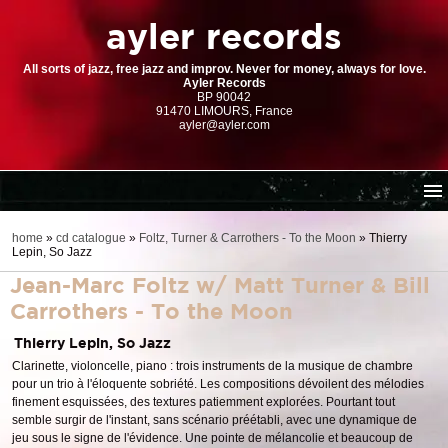
ayler records
All sorts of jazz, free jazz and improv. Never for money, always for love.
Ayler Records
BP 90042
91470 LIMOURS, France
ayler@ayler.com
home
home
»
cd catalogue
»
Foltz, Turner & Carrothers - To the Moon
»
Thierry
Lepin, So Jazz
cd catalogue
Jean-Marc Foltz w/ Matt Turner & Bill
dl series (download-only)
Carrothers - To the Moon
digital store
Thierry Lepin, So Jazz
order | payment
Clarinette, violoncelle, piano : trois instruments de la musique de chambre
resources
pour un trio à l'éloquente sobriété. Les compositions dévoilent des mélodies
finement esquissées, des textures patiemment explorées. Pourtant tout
semble surgir de l'instant, sans scénario préétabli, avec une dynamique de
jeu sous le signe de l'évidence. Une pointe de mélancolie et beaucoup de