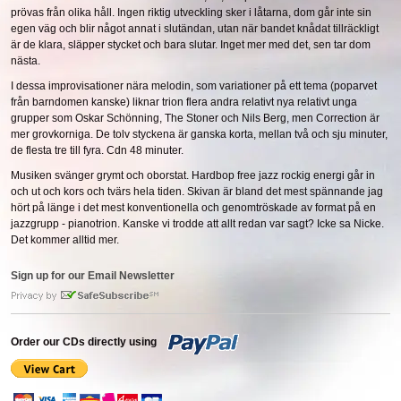
prövas från olika håll. Ingen riktig utveckling sker i låtarna, dom går inte sin
egen väg och blir något annat i slutändan, utan när bandet knådat tillräckligt
är de klara, släpper stycket och bara slutar. Inget mer med det, sen tar dom
nästa.
I dessa improvisationer nära melodin, som variationer på ett tema (poparvet
från barndomen kanske) liknar trion flera andra relativt nya relativt unga
grupper som Oskar Schönning, The Stoner och Nils Berg, men Correction är
mer grovkorniga. De tolv styckena är ganska korta, mellan två och sju minuter,
de flesta tre till fyra. Cdn 48 minuter.
Musiken svänger grymt och oborstat. Hardbop free jazz rockig energi går in
och ut och kors och tvärs hela tiden. Skivan är bland det mest spännande jag
hört på länge i det mest konventionella och genomtröskade av format på en
jazzgrupp - pianotrion. Kanske vi trodde att allt redan var sagt? Icke sa Nicke.
Det kommer alltid mer.
Sign up for our Email Newsletter
Order our CDs directly using