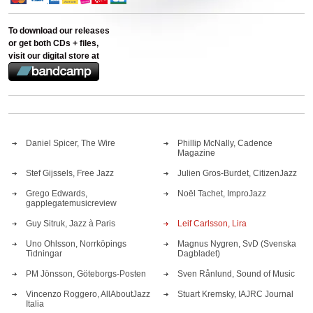
To download our releases
or get both CDs + files,
visit our digital store at
Daniel Spicer, The Wire
Phillip McNally, Cadence
Magazine
Stef Gijssels, Free Jazz
Julien Gros-Burdet, CitizenJazz
Grego Edwards,
Noël Tachet, ImproJazz
gapplegatemusicreview
Guy Sitruk, Jazz à Paris
Leif Carlsson, Lira
Uno Ohlsson, Norrköpings
Magnus Nygren, SvD (Svenska
Tidningar
Dagbladet)
PM Jönsson, Göteborgs-Posten
Sven Rånlund, Sound of Music
Vincenzo Roggero, AllAboutJazz
Stuart Kremsky, IAJRC Journal
Italia