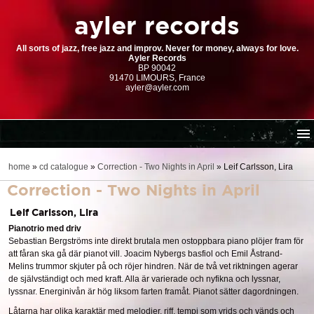
ayler records
All sorts of jazz, free jazz and improv. Never for money, always for love.
Ayler Records
BP 90042
91470 LIMOURS, France
ayler@ayler.com
home
home
»
cd catalogue
»
Correction - Two Nights in April
»
Leif Carlsson, Lira
cd catalogue
Correction - Two Nights in April
dl series (download-only)
Leif Carlsson, Lira
digital store
Pianotrio med driv
Sebastian Bergströms inte direkt brutala men ostoppbara piano plöjer fram för
order | payment
att fåran ska gå där pianot vill. Joacim Nybergs basfiol och Emil Åstrand-
resources
Melins trummor skjuter på och röjer hindren. När de två vet riktningen agerar
de självständigt och med kraft. Alla är varierade och nyfikna och lyssnar,
lyssnar. Energinivån är hög liksom farten framåt. Pianot sätter dagordningen.
Låtarna har olika karaktär med melodier, riff, tempi som vrids och vänds och