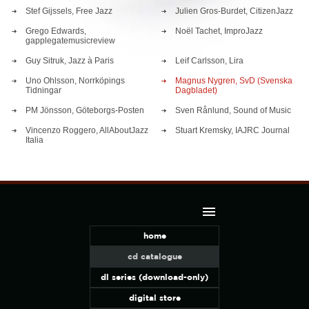
Stef Gijssels, Free Jazz
Julien Gros-Burdet, CitizenJazz
Grego Edwards,
Noël Tachet, ImproJazz
gapplegatemusicreview
Guy Sitruk, Jazz à Paris
Leif Carlsson, Lira
Uno Ohlsson, Norrköpings
Magnus Nygren, SvD (Svenska
Tidningar
Dagbladet)
PM Jönsson, Göteborgs-Posten
Sven Rånlund, Sound of Music
Vincenzo Roggero, AllAboutJazz
Stuart Kremsky, IAJRC Journal
Italia
home
cd catalogue
dl series (download-only)
digital store