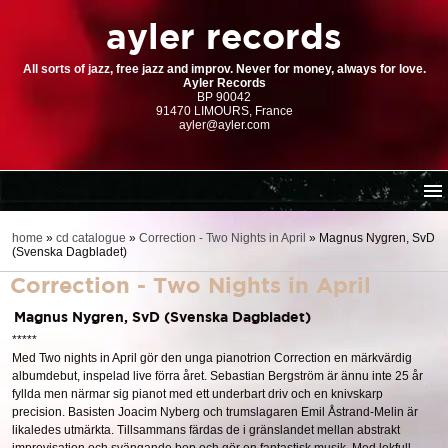
ayler records
All sorts of jazz, free jazz and improv. Never for money, always for love.
Ayler Records
BP 90042
91470 LIMOURS, France
ayler@ayler.com
home
home
»
cd catalogue
»
Correction - Two Nights in April
»
Magnus Nygren, SvD
(Svenska Dagbladet)
cd catalogue
Correction - Two Nights in April
dl series (download-only)
digital store
Magnus Nygren, SvD (Svenska Dagbladet)
*****
order | payment
Med Two nights in April gör den unga pianotrion Correction en märkvärdig
resources
albumdebut, inspelad live förra året. Sebastian Bergström är ännu inte 25 år
fyllda men närmar sig pianot med ett underbart driv och en knivskarp
precision. Basisten Joacim Nyberg och trumslagaren Emil Åstrand-Melin är
likaledes utmärkta. Tillsammans färdas de i gränslandet mellan abstrakt