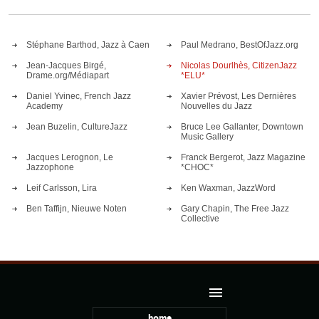
Stéphane Barthod, Jazz à Caen
Paul Medrano, BestOfJazz.org
Jean-Jacques Birgé,
Nicolas Dourlhès, CitizenJazz
Drame.org/Médiapart
*ELU*
Daniel Yvinec, French Jazz
Xavier Prévost, Les Dernières
Academy
Nouvelles du Jazz
Jean Buzelin, CultureJazz
Bruce Lee Gallanter, Downtown
Music Gallery
Jacques Lerognon, Le
Franck Bergerot, Jazz Magazine
Jazzophone
*CHOC*
Leif Carlsson, Lira
Ken Waxman, JazzWord
Ben Taffijn, Nieuwe Noten
Gary Chapin, The Free Jazz
Collective
home