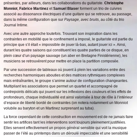
présentes, par ailleurs, dans les collaborations du guitariste.
Christophe
Monniot
,
Fabrice Martinez
et
Samuel Blaser
forment un trio de cuivres
associé au dissonance électriques d’une guitare qui se retrouve, au passage,
dans la même configuration que sur
Paysage, avec bruits
, au côté du trio
Journal Intime.
Avec une autre approche toutefois. Trouvant son inspiration dans les
contraintes en mobilité que le confinement a imposé, le guitariste est partie du
principe que s’il était « impossible de jouer là-bas, autant jouer ici ». Ainsi,
durant les quatre saisons qui constituent les quatre parties de ce disque, en
plein cœur d’un paysage sauvage (un aber en Bretagne Finistérienne), les
musiciens se retrouvèrent pour mettre en place la partition composée.
Par une succession de tableaux où jouent à plein les variations entre des
recherches harmoniques abouties et des matrices rythmiques complexes
mais entraînantes, le groupe s’anime autour de configuration changeantes.
Multipliant les associations que permet un quartet et accompagné de
contrepoints délicats qui jouent sur les inflexions des couleurs et les effets de
profondeurs, chaque individualité est ainsi valorisée à tour de rôle à l’intérieur
d’espace de liberté bordé de contraintes (on notera notamment un Monniot
volubile au baryton et un Martinez surprenant au tuba).
La force cependant de cette construction en mouvement est de ne jamais faire
sentir les artifices tant les interventions sont toujours pleinement justifiées.
Elles servent effectivement un propos général sensible qui voit la musique
passer de l’été au printemps dans un déroulé impeccable et une sensibilité