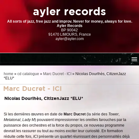
ayler records
All sorts of jazz, free jazz and improv. Never for money, always for love.
Ayler Records
BP 90042
91470 LIMOURS, France
ayler@ayler.com
home
home
»
cd catalogue
»
Marc Ducret - ICI
»
Nicolas Dourlhès, CitizenJazz
*ELU*
cd catalogue
Marc Ducret - ICI
dl series (download-only)
digital store
Nicolas Dourlhès, CitizenJazz *ELU*
order | payment
Si les dernières œuvres en date de
Marc Ducret
(la série des
Tower
,
resources
Metatonal
,
Lady M
) pouvaient impressionner les oreilles farouches par la
puissance des orchestres et la force du propos, ce nouveau programme
devrait les rassurer ou tout au moins exciter leur curiosité. En formation
réduite cette fois,
ICI
présente un quartet réunissant des personnalités déjà