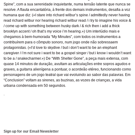
Spine”, com a sua serenidade inquietante, numa tensão latente que nunca se
resolve. A flauta encantatória, à frente dos demais instrumentos, desafia a voz
humana que diz: («I stare into richard wilbur’s spine / admittedly never having
read richard wilbur nor hearing richard wilbur read / i try to imagine his voice &
/ come up with something between husky dark / & rich then i add a thick
brooklyn accent / oh that’s my voice i’m hearing.») Um interlúdio mais e
chegamos à bem-humorada “My Minutes”, com todos os instrumentos a
contribuírem para o cômputo sonoro, num jogo onde não sobressaem
protagonistas. («I’d love to skydive / but i don’t want to be an elephant
caregiver / i’m not sure i want to be a gospel singer / but i know i wouldn’t want
to be a / snakecharmer.») De “With Shelter Gone”, a peça mais extensa, com
quase 14 minutos de duração, avultam as articulações entre sopros agudos e
graves, a guitarra alienígena a pontuar, o acordeão etéreo, funcionando como
personagens de um jogo teatral que vai evoluindo ao sabor das palavras. Em
“Conclusion” voltam as sirenes, as buzinas, as vozes de crianças, a vida
urbana condensada em 50 segundos.
.
Sign up for our Email Newsletter