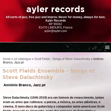
ayler records
All sorts of jazz, free jazz and improv. Never for money, always for love.
Ayler Records
BP 90042
91470 LIMOURS, France
ayler@ayler.com
home
home
»
cd catalogue
»
Scott Fields - Songs of Steve Dalachinsky
»
António
Branco, Jazz.pt
cd catalogue
Scott Fields Ensemble - Songs of
dl series (download-only)
Steve Dalachinsky
digital store
António Branco, Jazz.pt
order | payment
resources
Steve Dalachinsky (1946-2019) era um homem do renascimento, tantas
eram as artes que cultivava: a poesia, a música, as artes plásticas, o
cinema. O novo disco do guitarrista e compositor norte-americano Scott