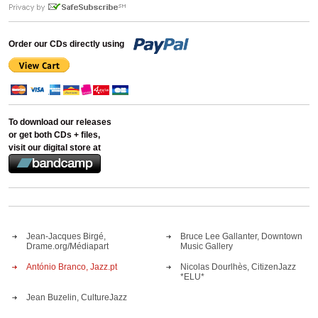
Order our CDs directly using
To download our releases
or get both CDs + files,
visit our digital store at
Jean-Jacques Birgé,
Bruce Lee Gallanter, Downtown
Drame.org/Médiapart
Music Gallery
António Branco, Jazz.pt
Nicolas Dourlhès, CitizenJazz
*ELU*
Jean Buzelin, CultureJazz