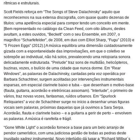
rítmicas e estruturais.
Scott Fields reforça em “The Songs of Steve Dalachinsky” aquilo que
reconhecemos na sua extensa discografia, com quase quatro dezenas de
títulos: uma apetência especial para compor tendo um conceito em mente.
[Bem representado no catálogo da Clean Feed, com oito álbuns, destes
avultam, a estes ouvidos, “Beckett” com o seu Ensemble, em 2007, o
magnífico “Scharfefelder”, de 2008, em duo com Elliot Sharp, “Fugu” (2010) e
“5 Frozen Eggs” (2012).] A música equilibra uma dimensão cuidadosamente
gizada com a espontaneidade das improvisações, em que o coletivo se
sobrepõe ao individual, não há solos, prevalecendo uma relojoaria sonora
delicadamente estruturada. “Prelude” traz sons de multidão, helicópteros,
buzinas, vozes, o bulício de uma cidade que nunca dorme. Em “Rear
Windows”, as palavras de Dalachinsky, cantadas pela voz operática por
Barbara Schachtner, surgem acolitadas por intervenções instrumentais
esparsas, em especial clarinete baixo e tuba – que desenham o motivo-base
(flauta, guitarra, acordeão e eletrónicas assomam). “Interlude”, o primeiro de
vários, traz novas vozes, fantasmas, ruídos urbanos. Em “Spurlock
Reliquaries” a voz de Schachtner surge no início a desenhar umas figuras
vocais sem palavras, próximas daquelas que já ouvimos a Sara Serpa.
Acordeão, flauta e clarinete baixo – e a guitarra a gerir de perto – envolvem
as palavras. A música é rarefeita e frágil.
“Gone White Light” o acordeão fornece a base para um belo arranjo de
pendor camerístico, com uma judiciosa gestão de todas as pedras deste
inusitado xadrez instrumental. Novo interlúdio dá lugar a “Richard Wilbur´s