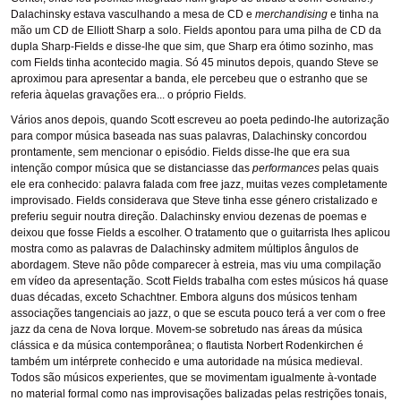
Dalachinsky estava vasculhando a mesa de CD e
merchandising
e tinha na
mão um CD de Elliott Sharp a solo. Fields apontou para uma pilha de CD da
dupla Sharp-Fields e disse-lhe que sim, que Sharp era ótimo sozinho, mas
com Fields tinha acontecido magia. Só 45 minutos depois, quando Steve se
aproximou para apresentar a banda, ele percebeu que o estranho que se
referia àquelas gravações era... o próprio Fields.
Vários anos depois, quando Scott escreveu ao poeta pedindo-lhe autorização
para compor música baseada nas suas palavras, Dalachinsky concordou
prontamente, sem mencionar o episódio. Fields disse-lhe que era sua
intenção compor música que se distanciasse das
performances
pelas quais
ele era conhecido: palavra falada com free jazz, muitas vezes completamente
improvisado. Fields considerava que Steve tinha esse género cristalizado e
preferiu seguir noutra direção. Dalachinsky enviou dezenas de poemas e
deixou que fosse Fields a escolher. O tratamento que o guitarrista lhes aplicou
mostra como as palavras de Dalachinsky admitem múltiplos ângulos de
abordagem. Steve não pôde comparecer à estreia, mas viu uma compilação
em vídeo da apresentação. Scott Fields trabalha com estes músicos há quase
duas décadas, exceto Schachtner. Embora alguns dos músicos tenham
associações tangenciais ao jazz, o que se escuta pouco terá a ver com o free
jazz da cena de Nova Iorque. Movem-se sobretudo nas áreas da música
clássica e da música contemporânea; o flautista Norbert Rodenkirchen é
também um intérprete conhecido e uma autoridade na música medieval.
Todos são músicos experientes, que se movimentam igualmente à-vontade
no material formal como nas improvisações balizadas pelas restrições tonais,