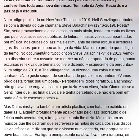
Fields, baseado na Alemanha, parte das palavras de Dalachinky e
confere-lhes toda uma nova dimensão. Tem selo da Ayler Records e a
jazz.pt já o escutou.
Num artigo publicado no New York Times, em 2019, Neil Genzlinger debateu-
se com a dúvida do que chamar a Steve Dalachinsky (1946-2019). Poeta?
Sim, seria provavelmente essa a escolha mais óbvia, tendo em conta os livros
que publicou, as sessões públicas de leitura – muitas vezes acompanhadas
por música, nos clubes do jazz mais estimulante de Nova Iorque e arredores
–, as distinções que recebeu ao longo da vida. Mas era o próprio quem fugia
do termo. No documentário “Spotlight on Steve Dalachinsky”, de 2013, vemo-
lo a dissertar sobre o assunto, se merece ou não ser apodado de poeta, numa
excursão reflexiva que termina com ele dizendo, «Esqueci-me da pergunta.»
Num artigo de 2016, a The Villager citou-o dizendo uma coisa e o seu
contrário «Não gosto sequer de ser chamado poeta», mas também «Vamos
pô-lo desta forma: sou um poeta.» Personagem idiossincrático, Dalachinsky
não gostava que engavetassem o que fazia. A sua viúva, Yuko Otomo, disse a
Genzlinger que «no final da vida ele tenha percebido que não era bom em
nada além de escrever poesia.»
Mas Dalachinsky era também um artista plástico, com trabalho exibido em
galerias. E alguém profundamente apaixonado pelo jazz, sobretudo o de
feição mais aventureira, o free jazz que tanto lhe dizia. Muitos foram os
músicos que lhe pediram que escrevesse as notas de capa dos seus discos.
Havia críticos que diziam que se o vissem num concerto, era porque se iria
ouvir boa música. Era figura omnipresente na
downtown
nova-iorquina, em