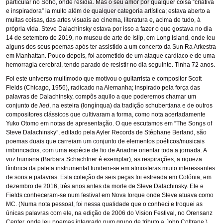
particular no Soho, onde residia. Mas o seu amor por qualquer coisa “criativa
e inspiradora” ia muito além de qualquer categoria artística; estava aberto a
muitas coisas, das artes visuais ao cinema, literatura e, acima de tudo, à
própria vida. Steve Dalachinsky estava por isso a fazer o que gostava no dia
14 de setembro de 2019, no museu de arte de Islip, em Long Island, onde leu
alguns dos seus poemas após ter assistido a um concerto da Sun Ra Arkestra
em Manhattan. Pouco depois, foi acometido de um ataque cardíaco e de uma
hemorragia cerebral, tendo parado de resistir no dia seguinte. Tinha 72 anos.
Foi este universo multímodo que motivou o guitarrista e compositor Scott
Fields (Chicago, 1956), radicado na Alemanha; inspirado pela força das
palavras de Dalachinsky, compôs aquilo a que poderemos chamar um
conjunto de
lied
, na esteira (longínqua) da tradição schubertiana e de outros
compositores clássicos que cultivaram a forma, como nota acertadamente
Yuko Otomo em notas de apresentação. O que escutamos em “The Songs of
Steve Dalachinsky”, editado pela Ayler Records de Stéphane Berland, são
poemas duais que carreiam um conjunto de elementos poéticos/musicais
imbrincados, com uma espécie de fio de Ariadne orientar toda a jornada. A
voz humana (Barbara Schachtner é exemplar), as respirações, a riqueza
tímbrica da paleta instrumental fundem-se em atmosferas muito interessantes
de sons e palavras. Esta coleção de seis peças foi estreada em Colónia, em
dezembro de 2016, três anos antes da morte de Steve Dalachinsky. Ele e
Fields conheceram-se num festival em Nova Iorque onde Steve atuava como
MC. (Numa nota pessoal, foi nessa qualidade que o conheci e troquei as
únicas palavras com ele, na edição de 2006 do Vision Festival, no Orensanz
Center, onde leu poemas integrado num grupo de tributo a John Coltrane.)